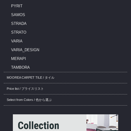
PYRIT
SAMOS
STRADA
STRATO
VARIA
VARIA_DESIGN
MERAPI
TAMBORA
MOOREA CARPET TILE / タイル
Price list / プライスリスト
Select from Colors / 色から選ぶ