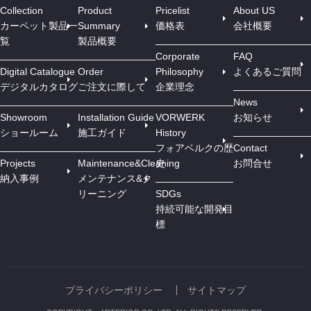
Collection
Product
Pricelist
About US
カーペット製品一
Summary
価格表
会社概要
覧
製品概要
Corporate
FAQ
Digital Catalogue
Order
Philosophy
よくあるご質問
デジタルカタログ
ご注文に際して
企業理念
News
Showroom
Installation Guide
VORWERK
お知らせ
ショールーム
施工ガイド
History
フォアベルクの歴
Contact
Projects
Maintenance&Cleaning
史
お問合せ
納入事例
メンテナンス&ク
リーニング
SDGs
持続可能な開発目
標
プライバシーポリシー
サイトマップ