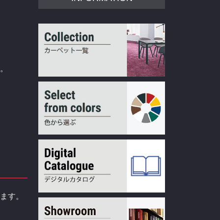
。
します。