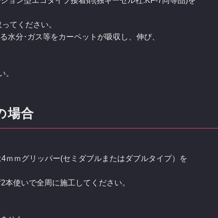
ジョン型エコタイプ接着剤(独キーセル社:KF-7同等品)を
取ってください。
る水分･ガス等をカーペットが吸収し、伸び、
い。
の場合
4ｍｍグリッパー(セミダブルまたはダブルタイプ）を
2本使いで全周に施工してください。