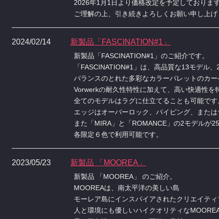
2026年1月1日より価格改定を予定しておりま
ご理解の上、引き続きよろしくお願い申し上げ
2024/02/14
新製品「FASCINATION#1」
新製品「FASCINATION#1」のご紹介です。
「FASCINATION#1」は、高品質な13モデル
バランスのとれた多彩なカラーパレットのカー
Vorwerkの耐久性特性に加えて、高い快適性
全てのモデルはラグに仕立てることも可能です
エッジはオーバーロック、パイピング、または
また「MIRA」と「ROMANCE」の2モデルが25
各限定６色で利用可能です。
2023/05/23
新製品 「MOOREA」
新製品 「MOOREA」 のご紹介。
MOOREAは、南太平洋の美しい島
モーレア島にインスパイアされたクリエイティ
人と環境にも優しいハイクオリティなMOORE