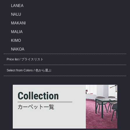
LANEA
NALU
MAKANI
MALIA
KIMO
NAKOA
Price list / プライスリスト
Select from Colors / 色から選ぶ