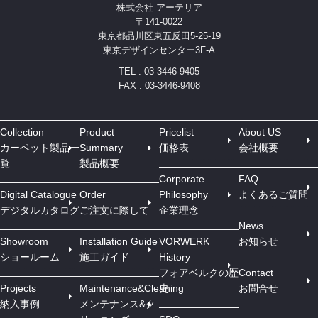
株式会社 アーテリア
〒141-0022
東京都品川区東五反田5-25-19
東京デザインセンター3F-A
TEL : 03-3446-9405
FAX : 03-3446-9408
Collection
Product
Pricelist
About US
カーペット製品一
Summary
価格表
会社概要
覧
製品概要
Corporate
FAQ
Digital Catalogue
Order
Philosophy
よくあるご質問
デジタルカタログ
ご注文に際して
企業理念
News
Showroom
Installation Guide
VORWERK
お知らせ
ショールーム
施工ガイド
History
フォアベルクの歴
Contact
Projects
Maintenance&Cleaning
史
お問合せ
納入事例
メンテナンス&ク