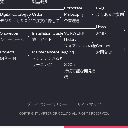
覧
製品概要
Corporate
FAQ
Digital Catalogue
Order
Philosophy
よくあるご質問
デジタルカタログ
ご注文に際して
企業理念
News
Showroom
Installation Guide
VORWERK
お知らせ
ショールーム
施工ガイド
History
フォアベルクの歴
Contact
Projects
Maintenance&Cleaning
史
お問合せ
納入事例
メンテナンス&ク
リーニング
SDGs
持続可能な開発目
標
プライバシーポリシー
サイトマップ
COPYRIGHT c ARTERIOR CO.,LTD. ALL RIGHTS RESERVED.