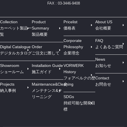
FAX : 03-3446-9408
Collection
Product
Pricelist
About US
カーペット製品一
Summary
価格表
会社概要
覧
製品概要
Corporate
FAQ
Digital Catalogue
Order
Philosophy
よくあるご質問
デジタルカタログ
ご注文に際して
企業理念
News
Showroom
Installation Guide
VORWERK
お知らせ
ショールーム
施工ガイド
History
フォアベルクの歴
Contact
Projects
Maintenance&Cleaning
史
お問合せ
納入事例
メンテナンス&ク
リーニング
SDGs
持続可能な開発目
標