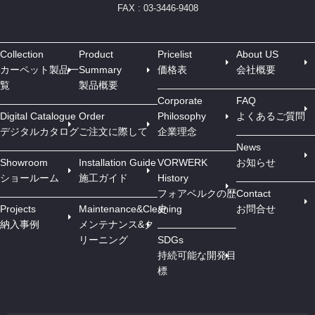
FAX : 03-3446-9408
Collection
Product
Pricelist
About US
カーペット製品一
Summary
価格表
会社概要
覧
製品概要
Corporate
FAQ
Digital Catalogue
Order
Philosophy
よくあるご質問
デジタルカタログ
ご注文に際して
企業理念
News
Showroom
Installation Guide
VORWERK
お知らせ
ショールーム
施工ガイド
History
フォアベルクの歴
Contact
Projects
Maintenance&Cleaning
史
お問合せ
納入事例
メンテナンス&ク
リーニング
SDGs
持続可能な開発目
標