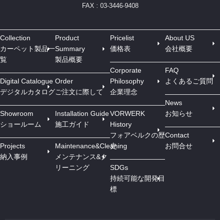
FAX : 03-3446-9408
Collection
Product
Pricelist
About US
カーペット製品一
Summary
価格表
会社概要
覧
製品概要
Corporate
FAQ
Digital Catalogue
Order
Philosophy
よくあるご質問
デジタルカタログ
ご注文に際して
企業理念
News
Showroom
Installation Guide
VORWERK
お知らせ
ショールーム
施工ガイド
History
フォアベルクの歴
Contact
Projects
Maintenance&Cleaning
史
お問合せ
納入事例
メンテナンス&ク
リーニング
SDGs
持続可能な開発目
標