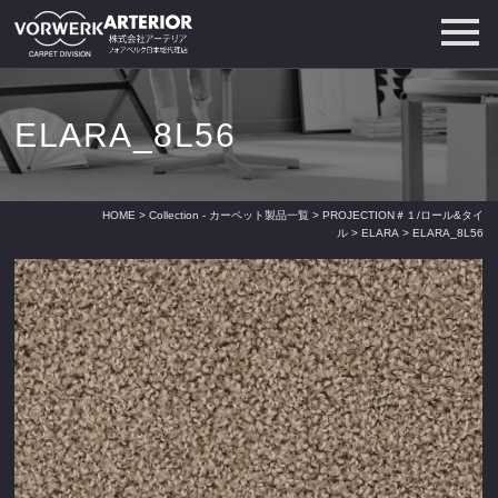
ELARA_8L56
HOME
>
Collection - カーペット製品一覧
>
PROJECTION＃１/ロール&タイ
ル
>
ELARA
> ELARA_8L56