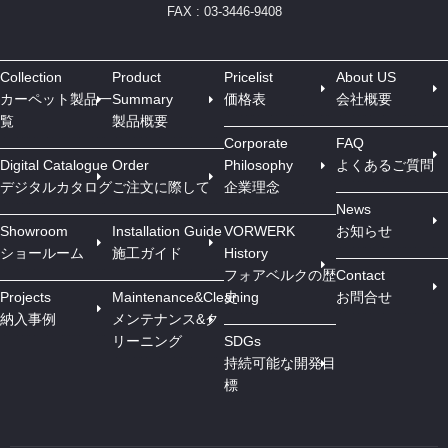
FAX : 03-3446-9408
Collection
Product
Pricelist
About US
カーペット製品一
Summary
価格表
会社概要
覧
製品概要
Corporate
FAQ
Digital Catalogue
Order
Philosophy
よくあるご質問
デジタルカタログ
ご注文に際して
企業理念
News
Showroom
Installation Guide
VORWERK
お知らせ
ショールーム
施工ガイド
History
フォアベルクの歴
Contact
Projects
Maintenance&Cleaning
史
お問合せ
納入事例
メンテナンス&ク
リーニング
SDGs
持続可能な開発目
標