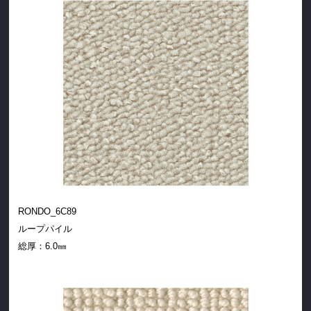
RONDO_6C89
ループパイル
総厚：6.0㎜