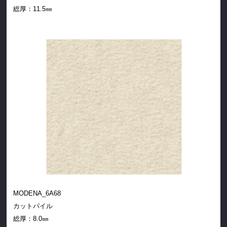
総厚：11.5㎜
MODENA_6A68
カットパイル
総厚：8.0㎜