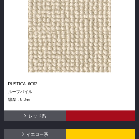
RUSTICA_6C62
ループパイル
総厚：8.3㎜
レッド系
イエロー系