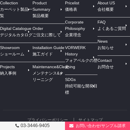
Collection
Product
Pricelist
About US
カーペット製品一
Summary
価格表
会社概要
覧
製品概要
Corporate
FAQ
Digital Catalogue
Order
Philosophy
よくあるご質問
デジタルカタログ
ご注文に際して
企業理念
News
Showroom
Installation Guide
VORWERK
お知らせ
ショールーム
施工ガイド
History
フォアベルクの歴
Contact
Projects
Maintenance&Cleaning
史
お問合せ
納入事例
メンテナンス&ク
リーニング
SDGs
持続可能な開発目
標
プライバシーポリシー
サイトマップ
03-3446-9405
お問い合わせ/サンプル請求
COPYRIGHT c ARTERIOR CO.,LTD. ALL RIGHTS RESERVED.