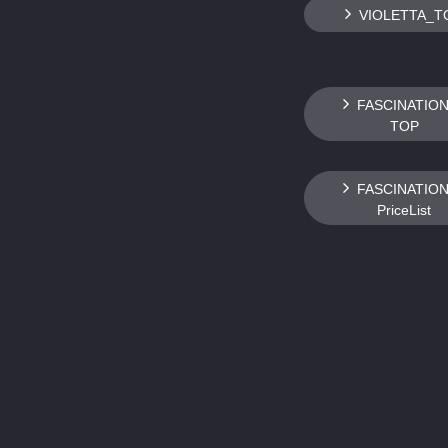
VIOLETTA_T
FASCINATIO
TOP
FASCINATIO
PriceList