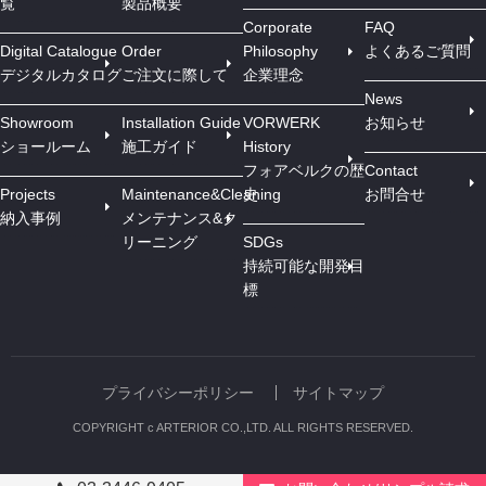
覧
製品概要
Corporate
FAQ
Digital Catalogue
Order
Philosophy
よくあるご質問
デジタルカタログ
ご注文に際して
企業理念
News
Showroom
Installation Guide
VORWERK
お知らせ
ショールーム
施工ガイド
History
フォアベルクの歴
Contact
Projects
Maintenance&Cleaning
史
お問合せ
納入事例
メンテナンス&ク
リーニング
SDGs
持続可能な開発目
標
プライバシーポリシー
サイトマップ
COPYRIGHT c ARTERIOR CO.,LTD. ALL RIGHTS RESERVED.