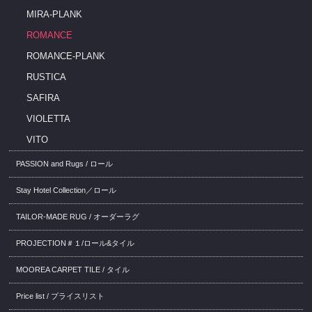
MIRA-PLANK
ROMANCE
ROMANCE-PLANK
RUSTICA
SAFIRA
VIOLETTA
VITO
PASSION and Rugs / ロール
Stay Hotel Collection／ロール
TAILOR-MADE RUG / オーダーラグ
PROJECTION＃１/ロール&タイル
MOOREA CARPET TILE / タイル
Price list / プライスリスト