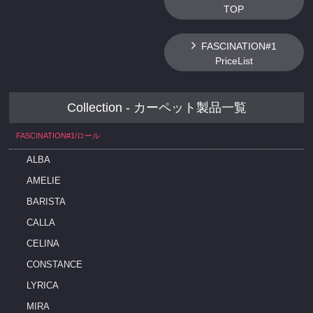
TOP
FASCINATION#1
PriceList
Collection - カーペット製品一覧
FASCINATION#1/ロール
ALBA
AMELIE
BARISTA
CALLA
CELINA
CONSTANCE
LYRICA
MIRA