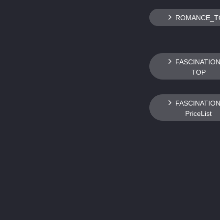
ROMANCE_T
FASCINATIO
TOP
FASCINATIO
PriceList