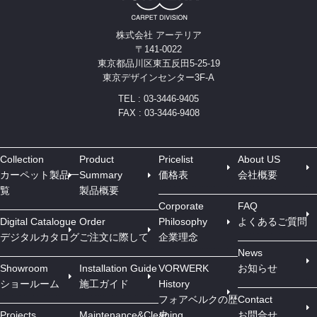
株式会社 アーテリア
〒141-0022
東京都品川区東五反田5-25-19
東京デザインセンター3F-A
TEL : 03-3446-9405
FAX : 03-3446-9408
Collection
Product
Pricelist
About US
カーペット製品一
Summary
価格表
会社概要
覧
製品概要
Corporate
FAQ
Digital Catalogue
Order
Philosophy
よくあるご質問
デジタルカタログ
ご注文に際して
企業理念
News
Showroom
Installation Guide
VORWERK
お知らせ
ショールーム
施工ガイド
History
フォアベルクの歴
Contact
Projects
Maintenance&Cleaning
史
お問合せ