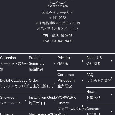
株式会社 アーテリア
〒141-0022
東京都品川区東五反田5-25-19
東京デザインセンター3F-A
TEL : 03-3446-9405
FAX : 03-3446-9408
Collection
Product
Pricelist
About US
カーペット製品一
Summary
価格表
会社概要
覧
製品概要
Corporate
FAQ
Digital Catalogue
Order
Philosophy
よくあるご質問
デジタルカタログ
ご注文に際して
企業理念
News
Showroom
Installation Guide
VORWERK
お知らせ
ショールーム
施工ガイド
History
フォアベルクの歴
Contact
Projects
Maintenance&Cleaning
史
お問合せ