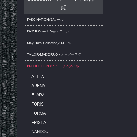
覧
FASCINATION#1/ロール
PASSION and Rugs / ロール
Stay Hotel Collection／ロール
TAILOR-MADE RUG / オーダーラグ
PROJECTION＃１/ロール&タイル
ALTEA
ARENA
ELARA
FORIS
FORMA
FRISEA
NANDOU