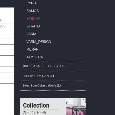
PYRIT
SAMOS
STRADA
STRATO
VARIA
VARIA_DESIGN
MERAPI
TAMBORA
MOOREA CARPET TILE / タイル
Price list / プライスリスト
Select from Colors / 色から選ぶ