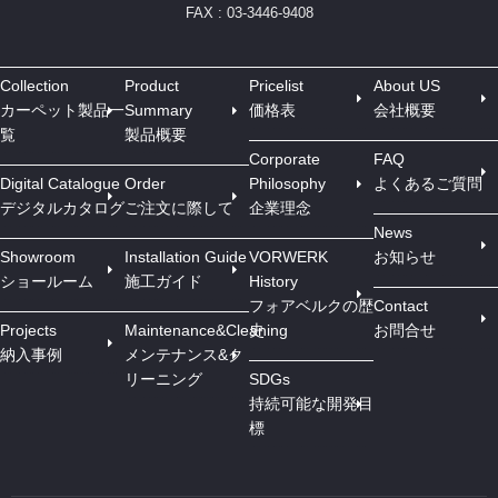
FAX : 03-3446-9408
Collection
Product
Pricelist
About US
カーペット製品一
Summary
価格表
会社概要
覧
製品概要
Corporate
FAQ
Digital Catalogue
Order
Philosophy
よくあるご質問
デジタルカタログ
ご注文に際して
企業理念
News
Showroom
Installation Guide
VORWERK
お知らせ
ショールーム
施工ガイド
History
フォアベルクの歴
Contact
Projects
Maintenance&Cleaning
史
お問合せ
納入事例
メンテナンス&ク
リーニング
SDGs
持続可能な開発目
標