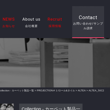
Contact
NEWS
About us
Recruit
お問い合わせ/サンプ
お知らせ
会社概要
採用情報
ル請求
Collection - カーペット製品一覧
>
PROJECTION＃１/ロール&タイル
>
ALTEA
> ALTEA_50C2
Collection - カーペット製品一