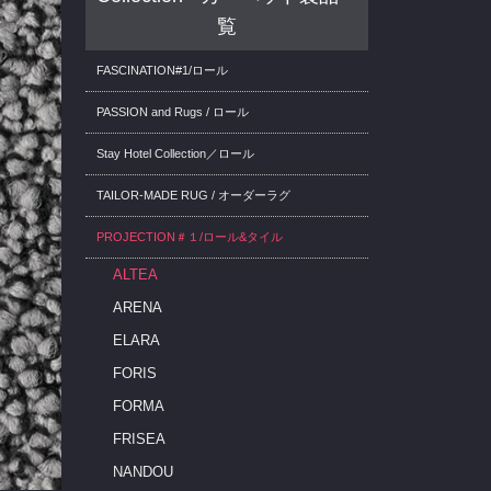
覧
FASCINATION#1/ロール
PASSION and Rugs / ロール
Stay Hotel Collection／ロール
TAILOR-MADE RUG / オーダーラグ
PROJECTION＃１/ロール&タイル
ALTEA
ARENA
ELARA
FORIS
FORMA
FRISEA
NANDOU