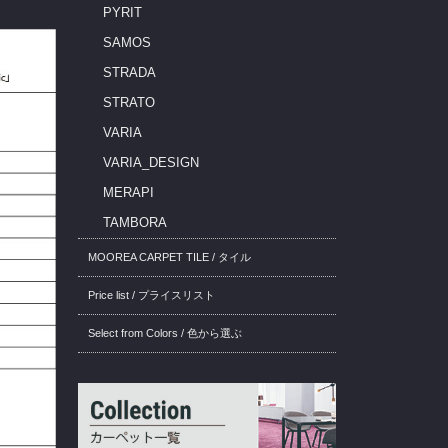
PYRIT
SAMOS
STRADA
STRATO
VARIA
VARIA_DESIGN
MERAPI
TAMBORA
MOOREA CARPET TILE / タイル
Price list / プライスリスト
Select from Colors / 色から選ぶ