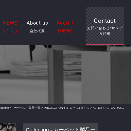
Contact
NEWS
About us
Recruit
お問い合わせ/サンプ
お知らせ
会社概要
採用情報
ル請求
Collection - カーペット製品一覧
>
PROJECTION＃１/ロール&タイル
>
ALTEA
> ALTEA_50C1
Collection - カーペット製品一