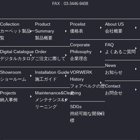
FAX : 03-3446-9408
Collection
Product
Pricelist
About US
カーペット製品一
Summary
価格表
会社概要
覧
製品概要
Corporate
FAQ
Digital Catalogue
Order
Philosophy
よくあるご質問
デジタルカタログ
ご注文に際して
企業理念
News
Showroom
Installation Guide
VORWERK
お知らせ
ショールーム
施工ガイド
History
フォアベルクの歴
Contact
Projects
Maintenance&Cleaning
史
お問合せ
納入事例
メンテナンス&ク
リーニング
SDGs
持続可能な開発目
標