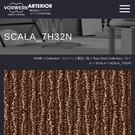
SCALA_7H32N
HOME
>
Collection - カーペット製品一覧
>
Stay Hotel Collection／ロー
ル
>
SCALA
> SCALA_7H32N