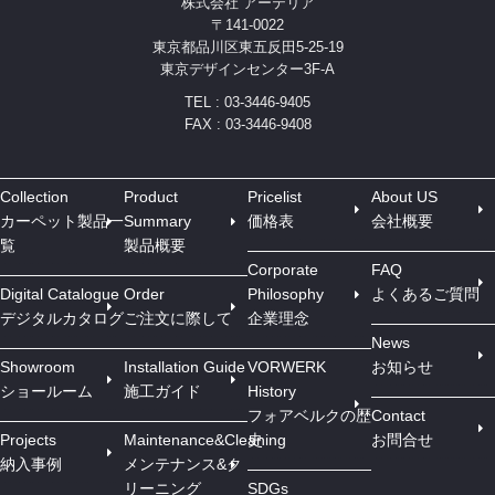
株式会社 アーテリア
〒141-0022
東京都品川区東五反田5-25-19
東京デザインセンター3F-A
TEL : 03-3446-9405
FAX : 03-3446-9408
Collection
Product
Pricelist
About US
カーペット製品一
Summary
価格表
会社概要
覧
製品概要
Corporate
FAQ
Digital Catalogue
Order
Philosophy
よくあるご質問
デジタルカタログ
ご注文に際して
企業理念
News
Showroom
Installation Guide
VORWERK
お知らせ
ショールーム
施工ガイド
History
フォアベルクの歴
Contact
Projects
Maintenance&Cleaning
史
お問合せ
納入事例
メンテナンス&ク
リーニング
SDGs