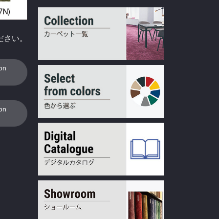
ださい。
ion
ion