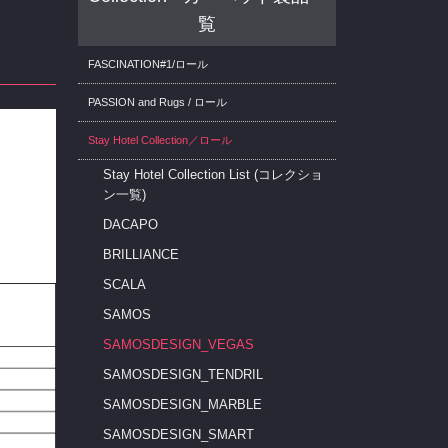
覧
FASCINATION#1/ロール
PASSION and Rugs / ロール
Stay Hotel Collection／ロール
Stay Hotel Collection List (コレクショ
ン一覧)
DACAPO
BRILLIANCE
SCALA
SAMOS
SAMOSDESIGN_VEGAS
SAMOSDESIGN_TENDRIL
SAMOSDESIGN_MARBLE
SAMOSDESIGN_SMART