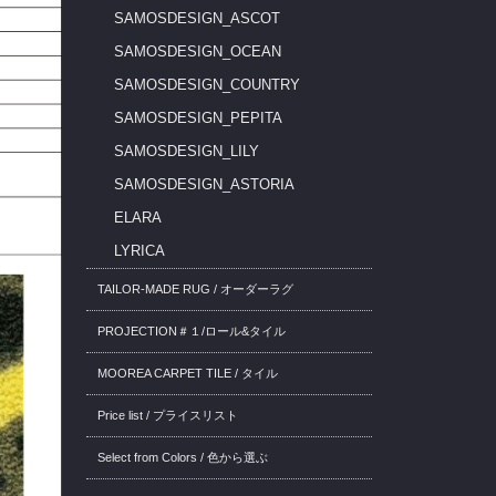
SAMOSDESIGN_ASCOT
SAMOSDESIGN_OCEAN
SAMOSDESIGN_COUNTRY
SAMOSDESIGN_PEPITA
SAMOSDESIGN_LILY
SAMOSDESIGN_ASTORIA
ELARA
LYRICA
TAILOR-MADE RUG / オーダーラグ
PROJECTION＃１/ロール&タイル
MOOREA CARPET TILE / タイル
Price list / プライスリスト
Select from Colors / 色から選ぶ