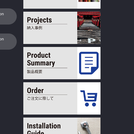
ion
ion