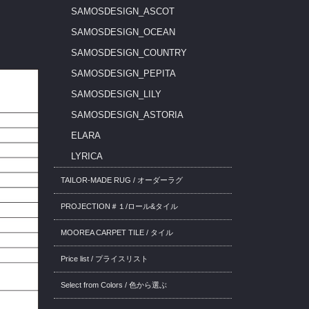
SAMOSDESIGN_ASCOT
SAMOSDESIGN_OCEAN
SAMOSDESIGN_COUNTRY
SAMOSDESIGN_PEPITA
SAMOSDESIGN_LILY
SAMOSDESIGN_ASTORIA
ELARA
LYRICA
TAILOR-MADE RUG / オーダーラグ
PROJECTION＃１/ロール&タイル
MOOREA CARPET TILE / タイル
Price list / プライスリスト
Select from Colors / 色から選ぶ