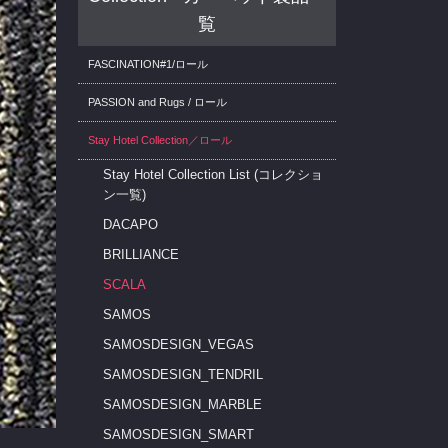
覧
FASCINATION#1/ロール
PASSION and Rugs / ロール
Stay Hotel Collection／ロール
Stay Hotel Collection List (コレクショ
ン一覧)
DACAPO
BRILLIANCE
SCALA
SAMOS
SAMOSDESIGN_VEGAS
SAMOSDESIGN_TENDRIL
SAMOSDESIGN_MARBLE
SAMOSDESIGN_SMART