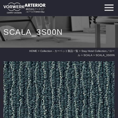
SCALA_3S00N
HOME
>
Collection - カーペット製品一覧
>
Stay Hotel Collection／ロー
ル
>
SCALA
> SCALA_3S00N