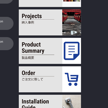
ion
ion