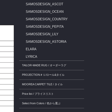
SAMOSDESIGN_ASCOT
SAMOSDESIGN_OCEAN
SAMOSDESIGN_COUNTRY
SAMOSDESIGN_PEPITA
SAMOSDESIGN_LILY
SAMOSDESIGN_ASTORIA
ELARA
LYRICA
TAILOR-MADE RUG / オーダーラグ
PROJECTION＃１/ロール&タイル
MOOREA CARPET TILE / タイル
Price list / プライスリスト
Select from Colors / 色から選ぶ