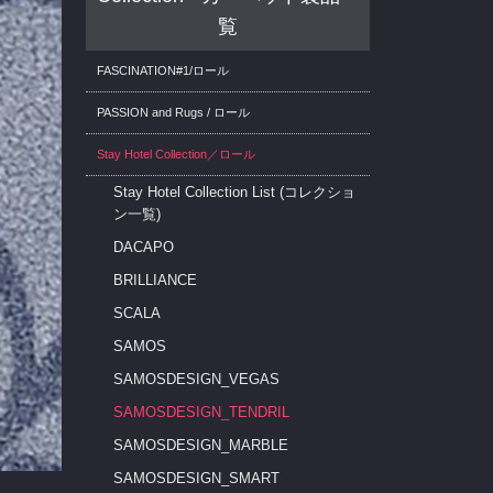
覧
FASCINATION#1/ロール
PASSION and Rugs / ロール
Stay Hotel Collection／ロール
Stay Hotel Collection List (コレクショ
ン一覧)
DACAPO
BRILLIANCE
SCALA
SAMOS
SAMOSDESIGN_VEGAS
SAMOSDESIGN_TENDRIL
SAMOSDESIGN_MARBLE
SAMOSDESIGN_SMART