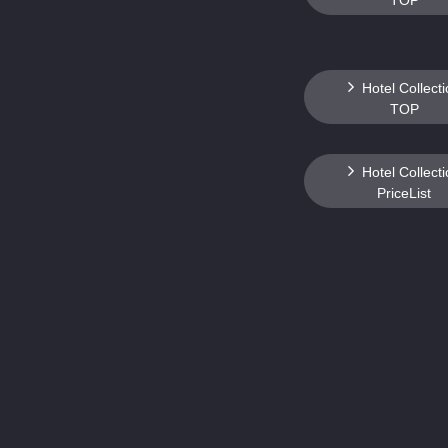
TOP
Hotel Collect
TOP
Hotel Collect
PriceList