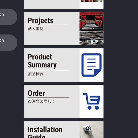
ion
ion