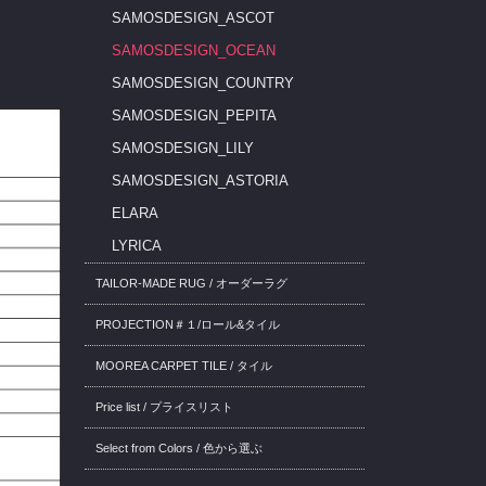
SAMOSDESIGN_ASCOT
SAMOSDESIGN_OCEAN
SAMOSDESIGN_COUNTRY
SAMOSDESIGN_PEPITA
SAMOSDESIGN_LILY
SAMOSDESIGN_ASTORIA
ELARA
LYRICA
TAILOR-MADE RUG / オーダーラグ
PROJECTION＃１/ロール&タイル
MOOREA CARPET TILE / タイル
Price list / プライスリスト
Select from Colors / 色から選ぶ