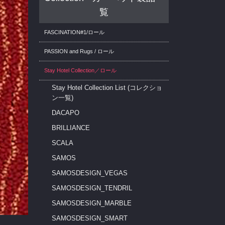
覧
FASCINATION#1/ロール
PASSION and Rugs / ロール
Stay Hotel Collection／ロール
Stay Hotel Collection List (コレクショ
ン一覧)
DACAPO
BRILLIANCE
SCALA
SAMOS
SAMOSDESIGN_VEGAS
SAMOSDESIGN_TENDRIL
SAMOSDESIGN_MARBLE
SAMOSDESIGN_SMART