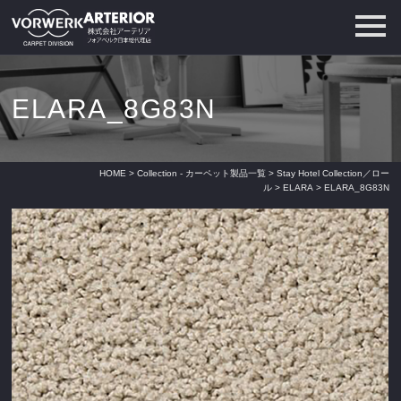
ELARA_8G83N
HOME
>
Collection - カーペット製品一覧
>
Stay Hotel Collection／ロー
ル
>
ELARA
> ELARA_8G83N