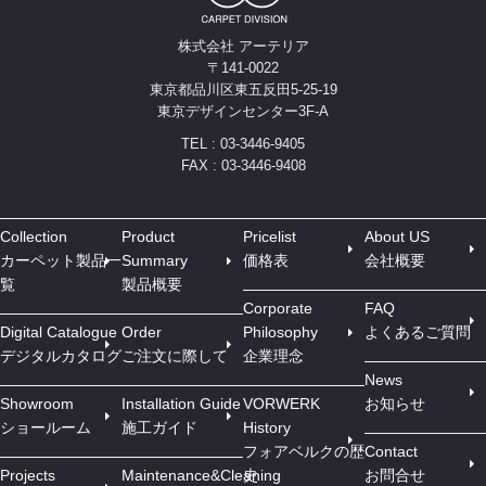
株式会社 アーテリア
〒141-0022
東京都品川区東五反田5-25-19
東京デザインセンター3F-A
TEL : 03-3446-9405
FAX : 03-3446-9408
Collection
Product
Pricelist
About US
カーペット製品一
Summary
価格表
会社概要
覧
製品概要
Corporate
FAQ
Digital Catalogue
Order
Philosophy
よくあるご質問
デジタルカタログ
ご注文に際して
企業理念
News
Showroom
Installation Guide
VORWERK
お知らせ
ショールーム
施工ガイド
History
フォアベルクの歴
Contact
Projects
Maintenance&Cleaning
史
お問合せ