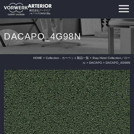
DACAPO_4G98N
HOME
>
Collection - カーペット製品一覧
>
Stay Hotel Collection／ロー
ル
>
DACAPO
> DACAPO_4G98N