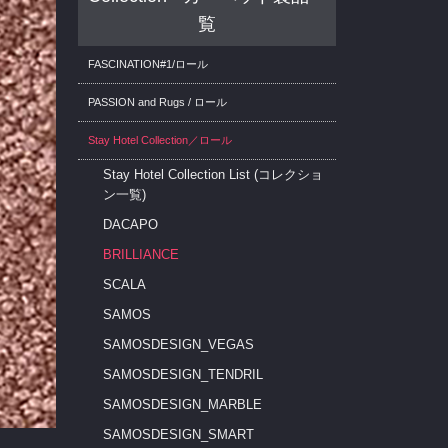
覧
FASCINATION#1/ロール
PASSION and Rugs / ロール
Stay Hotel Collection／ロール
Stay Hotel Collection List (コレクショ
ン一覧)
DACAPO
BRILLIANCE
SCALA
SAMOS
SAMOSDESIGN_VEGAS
SAMOSDESIGN_TENDRIL
SAMOSDESIGN_MARBLE
SAMOSDESIGN_SMART