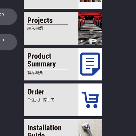
ion
ion