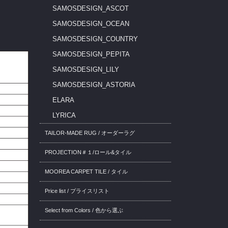
SAMOSDESIGN_ASCOT
SAMOSDESIGN_OCEAN
SAMOSDESIGN_COUNTRY
SAMOSDESIGN_PEPITA
SAMOSDESIGN_LILY
SAMOSDESIGN_ASTORIA
ELARA
LYRICA
TAILOR-MADE RUG / オーダーラグ
PROJECTION＃１/ロール&タイル
MOOREA CARPET TILE / タイル
Price list / プライスリスト
Select from Colors / 色から選ぶ