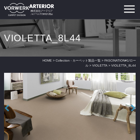
VIOLETTA_8L44
HOME
>
Collection - カーペット製品一覧
>
FASCINATION#1/ロー
ル
>
VIOLETTA
> VIOLETTA_8L44