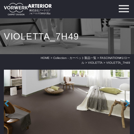
VIOLETTA_7H49
HOME
>
Collection - カーペット製品一覧
>
FASCINATION#1/ロー
ル
>
VIOLETTA
> VIOLETTA_7H49