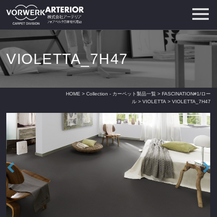
VIOLETTA_7H47
HOME
>
Collection - カーペット製品一覧
>
FASCINATION#1/ロー
ル
>
VIOLETTA
> VIOLETTA_7H47