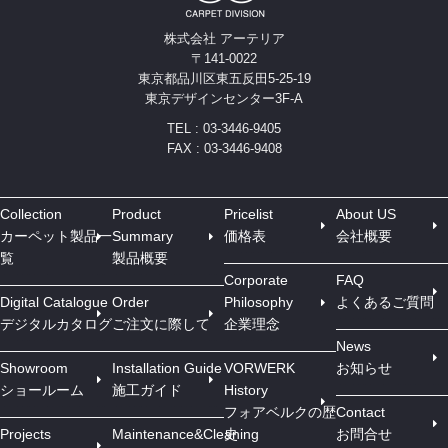
株式会社 アーテリア
〒141-0022
東京都品川区東五反田5-25-19
東京デザインセンター3F-A
TEL : 03-3446-9405
FAX : 03-3446-9408
Collection
Product
Pricelist
About US
カーペット製品一
Summary
価格表
会社概要
覧
製品概要
Corporate
FAQ
Digital Catalogue
Order
Philosophy
よくあるご質問
デジタルカタログ
ご注文に際して
企業理念
News
Showroom
Installation Guide
VORWERK
お知らせ
ショールーム
施工ガイド
History
フォアベルクの歴
Contact
Projects
Maintenance&Cleaning
史
お問合せ