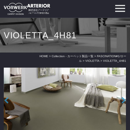
VIOLETTA_4H81
HOME
>
Collection - カーペット製品一覧
>
FASCINATION#1/ロー
ル
>
VIOLETTA
> VIOLETTA_4H81