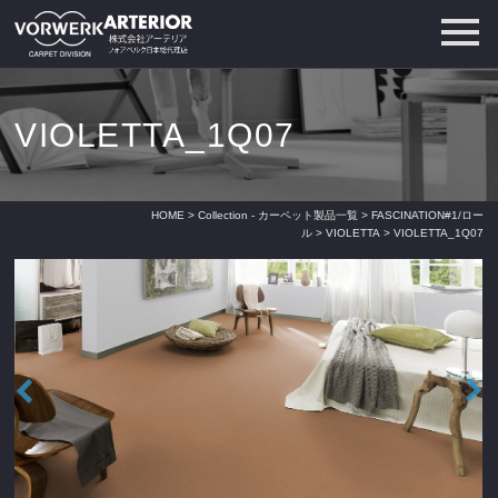
VIOLETTA_1Q07
HOME
>
Collection - カーペット製品一覧
>
FASCINATION#1/ロー
ル
>
VIOLETTA
> VIOLETTA_1Q07