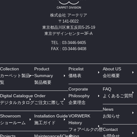
株式会社 アーテリア
〒141-0022
東京都品川区東五反田5-25-19
東京デザインセンター3F-A
TEL : 03-3446-9405
FAX : 03-3446-9408
Collection
Product
Pricelist
About US
カーペット製品一
Summary
価格表
会社概要
覧
製品概要
Corporate
FAQ
Digital Catalogue
Order
Philosophy
よくあるご質問
デジタルカタログ
ご注文に際して
企業理念
News
Showroom
Installation Guide
VORWERK
お知らせ
ショールーム
施工ガイド
History
フォアベルクの歴
Contact
Projects
Maintenance&Cleaning
史
お問合せ