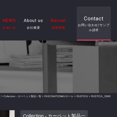
Contact
NEWS
About us
Recruit
お問い合わせ/サンプ
お知らせ
会社概要
採用情報
ル請求
E
>
Collection - カーペット製品一覧
>
FASCINATION#1/ロール
>
RUSTICA
> RUSTICA_3N90
Collection - カーペット製品一