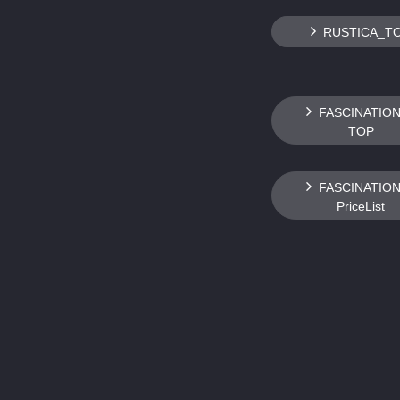
RUSTICA_T
FASCINATIO
TOP
FASCINATIO
PriceList