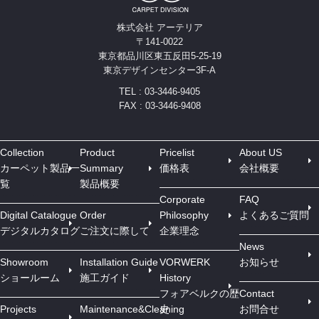
株式会社 アーテリア
〒141-0022
東京都品川区東五反田5-25-19
東京デザインセンター3F-A
TEL : 03-3446-9405
FAX : 03-3446-9408
Collection
Product
Pricelist
About US
カーペット製品一
Summary
価格表
会社概要
覧
製品概要
Corporate
FAQ
Digital Catalogue
Order
Philosophy
よくあるご質問
デジタルカタログ
ご注文に際して
企業理念
News
Showroom
Installation Guide
VORWERK
お知らせ
ショールーム
施工ガイド
History
フォアベルクの歴
Contact
Projects
Maintenance&Cleaning
史
お問合せ