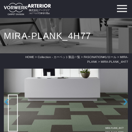
MIRA-PLANK_4H77
HOME
>
Collection - カーペット製品一覧
>
FASCINATION#1/ロール
>
MIRA-
PLANK
> MIRA-PLANK_4H77