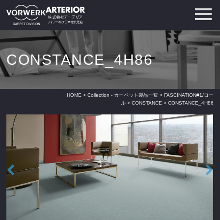
CONSTANCE_4H86
HOME
>
Collection - カーペット製品一覧
>
FASCINATION#1/ロー
ル
>
CONSTANCE
> CONSTANCE_4H86