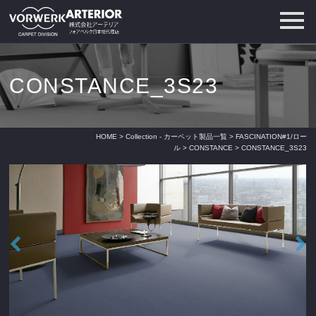
CONSTANCE_3S23
HOME
>
Collection - カーペット製品一覧
>
FASCINATION#1/ロー
ル
>
CONSTANCE
> CONSTANCE_3S23