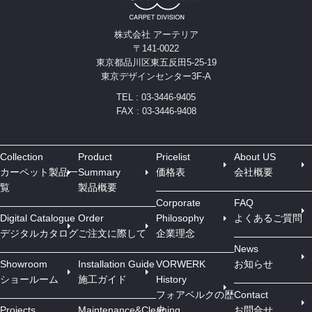
株式会社 アーテリア
〒141-0022
東京都品川区東五反田5-25-19
東京デザインセンター3F-A
TEL : 03-3446-9405
FAX : 03-3446-9408
Collection
Product
Pricelist
About US
カーペット製品一
Summary
価格表
会社概要
覧
製品概要
Corporate
FAQ
Digital Catalogue
Order
Philosophy
よくあるご質問
デジタルカタログ
ご注文に際して
企業理念
News
Showroom
Installation Guide
VORWERK
お知らせ
ショールーム
施工ガイド
History
フォアベルクの歴
Contact
Projects
Maintenance&Cleaning
史
お問合せ