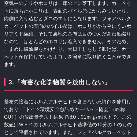
空気中のチリやホコリは、床の上に落下します。カーペッ
トに落ちたホコリは、表面のパイル糸にからみついたり、
内側に入り込むとダニのエサにもなります。フォアベルク
カーペットの表面のパイル糸は、ホコリがからみにくいポ
リアミド繊維。そして裏地の基布は目のつんだ高密度織り
なので、ほとんどのホコリは進入できません。そのため、
こまめに掃除機をかけたり、天日干しをして叩けば、カー
ペットが保持しているホコリを簡単に取り除くことができ
ます。
3.「有害な化学物質を放出しない」
基布の接着にホルムアルデヒドを含まない充填剤を使用し
ており、"ドイツ環境安全敷詰めカーペット協会"（略称
GUT）の放出量テスト結果では0．01ｍｇ/ｍ以下で、この
数値はＷＨＯのホルムアルデヒド基準値の10分の１のもの
として評価されています。また、フォアベルクカーペット