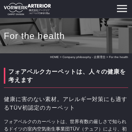
For the health
HOME
>
Company philosophy - 企業理念
> For the health
フォアベルクカーペットは、人々の健康を
考えます
健康に害のない素材。アレルギー対策にも適す
るTÜV初認定のカーペット
フォアベルクのカーペットは、世界有数の厳しさで知られ
るドイツの室内空気衛生事業団TÜV（テュフ）により、初